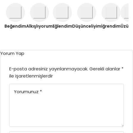
Beğendim
Alkışlıyorum
Eğlendim
Düşünceliyim
İğrendim
Üzül
Yorum Yap
E-posta adresiniz yayınlanmayacak.
Gerekli alanlar
*
ile işaretlenmişlerdir
Yorumunuz
*