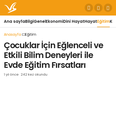
Ana sayfa
Bilgi
Genel
Ekonomi
Dini Hayat
Hayat
Eğitim
Kül
Anasayfa
Eğitim
Çocuklar İçin Eğlenceli ve
Etkili Bilim Deneyleri ile
Evde Eğitim Fırsatları
1 yıl önce
242 kez okundu