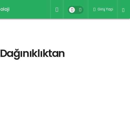
oloji
Giriş Yap
 Dağınıklıktan