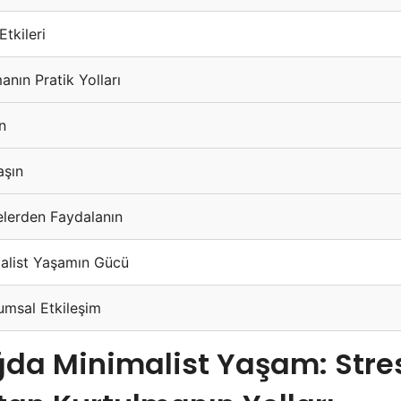
tkileri
nın Pratik Yolları
n
aşın
elerden Faydalanın
alist Yaşamın Gücü
umsal Etkileşim
ağda Minimalist Yaşam: Stre