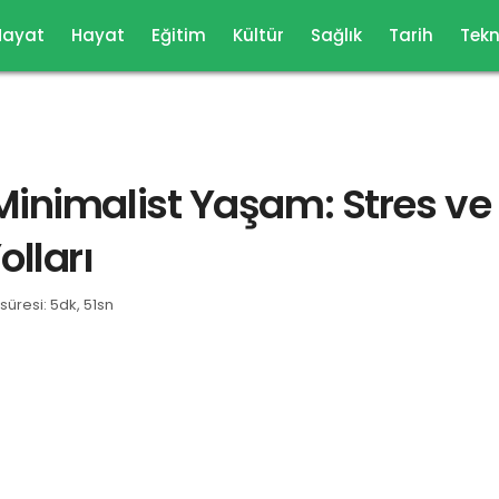
Hayat
Hayat
Eğitim
Kültür
Sağlık
Tarih
Tekn
Minimalist Yaşam: Stres ve
lları
üresi: 5dk, 51sn