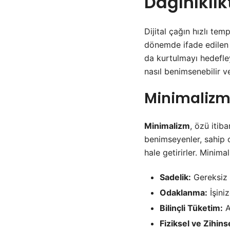
Dağınıklık
Dijital çağın hızlı tem
dönemde ifade edilen “
da kurtulmayı hedefley
nasıl benimsenebilir v
Minimalizmi
Minimalizm
, özü itib
benimseyenler, sahip o
hale getirirler. Minima
Sadelik:
Gereksiz o
Odaklanma:
İşini
Bilinçli Tüketim:
A
Fiziksel ve Zihins