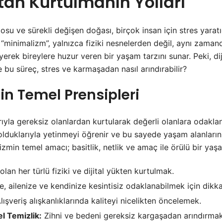
tan Kurtulmanın Yolları
posu ve sürekli değişen doğası, birçok insan için stres yaratıc
minimalizm”, yalnızca fiziki nesnelerden değil, aynı zamanda
erek bireylere huzur veren bir yaşam tarzını sunar. Peki, di
e bu süreç, stres ve karmaşadan nasıl arındırabilir?
n Temel Prensipleri
arıyla gereksiz olanlardan kurtularak değerli olanlara odakl
lduklarıyla yetinmeyi öğrenir ve bu sayede yaşam alanlarını 
lizmin temel amacı; basitlik, netlik ve amaç ile örülü bir yaş
lan her türlü fiziki ve dijital yükten kurtulmak.
ze, ailenize ve kendinize kesintisiz odaklanabilmek için dikk
lışveriş alışkanlıklarında kaliteyi nicelikten öncelemek.
el Temizlik:
Zihni ve bedeni gereksiz kargaşadan arındırmak