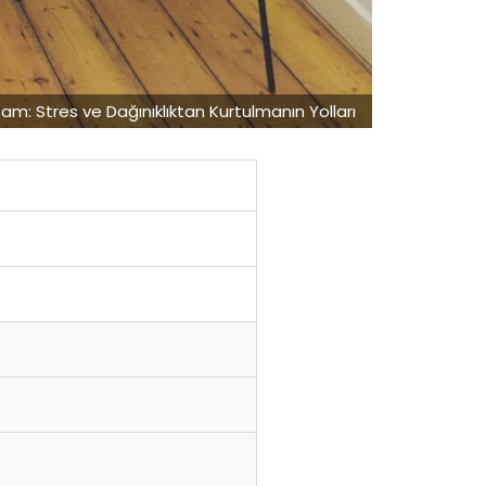
am: Stres ve Dağınıklıktan Kurtulmanın Yolları