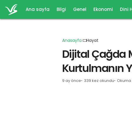
Ana sayfa
Bilgi
Genel
Ekonomi
Dini 
Anasayfa
Hayat
Dijital Çağda 
Kurtulmanın Yo
9 ay önce
339 kez okundu
Okuma s