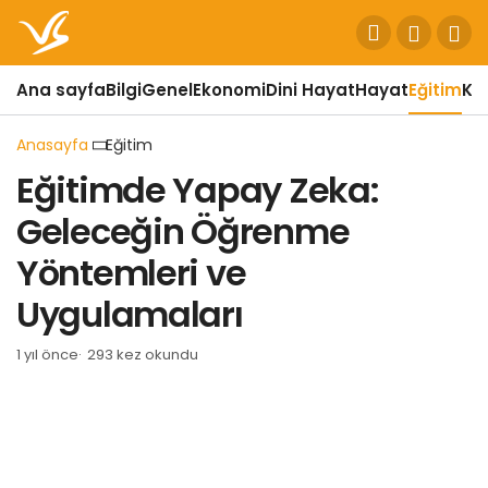
Ana sayfa
Bilgi
Genel
Ekonomi
Dini Hayat
Hayat
Eğitim
Kül
Anasayfa
Eğitim
Eğitimde Yapay Zeka:
Geleceğin Öğrenme
Yöntemleri ve
Uygulamaları
1 yıl önce
293 kez okundu