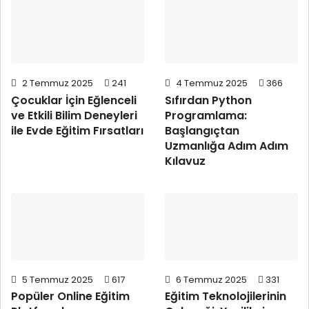
2 Temmuz 2025
241
4 Temmuz 2025
366
Çocuklar İçin Eğlenceli
Sıfırdan Python
ve Etkili Bilim Deneyleri
Programlama:
ile Evde Eğitim Fırsatları
Başlangıçtan
Uzmanlığa Adım Adım
Kılavuz
5 Temmuz 2025
617
6 Temmuz 2025
331
Popüler Online Eğitim
Eğitim Teknolojilerinin