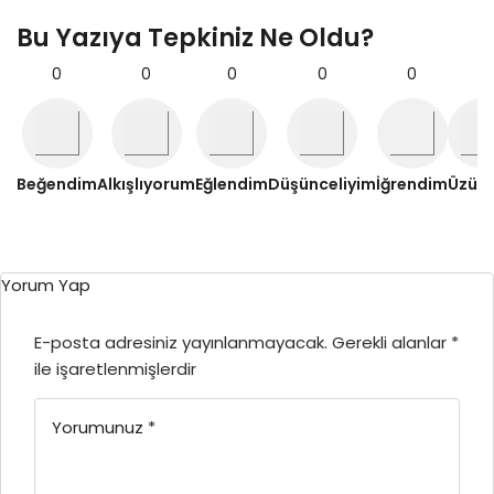
Bu Yazıya Tepkiniz Ne Oldu?
0
0
0
0
0
0
Beğendim
Alkışlıyorum
Eğlendim
Düşünceliyim
İğrendim
Üzül
Yorum Yap
E-posta adresiniz yayınlanmayacak.
Gerekli alanlar
*
ile işaretlenmişlerdir
Yorumunuz
*