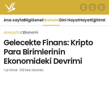
Ana sayfa
Bilgi
Genel
Ekonomi
Dini Hayat
Hayat
Eğitim
Kül
Anasayfa
Ekonomi
Gelecekte Finans: Kripto
Para Birimlerinin
Ekonomideki Devrimi
1 yıl önce
312 kez okundu