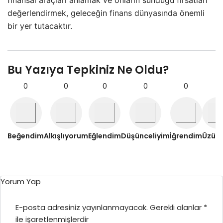
finansal araçları anlamak ve onların sunduğu fırsatları
değerlendirmek, geleceğin
finans dünyasında
önemli
bir yer tutacaktır.
Bu Yazıya Tepkiniz Ne Oldu?
0
0
0
0
0
0
Beğendim
Alkışlıyorum
Eğlendim
Düşünceliyim
İğrendim
Üzül
Yorum Yap
E-posta adresiniz yayınlanmayacak.
Gerekli alanlar
*
ile işaretlenmişlerdir