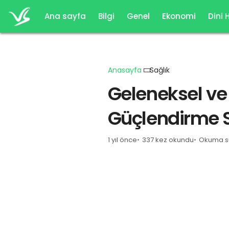
Ana sayfa
Bilgi
Genel
Ekonomi
Dini 
Anasayfa
Sağlık
Geleneksel ve
Güçlendirme St
1 yıl önce
337 kez okundu
Okuma sü