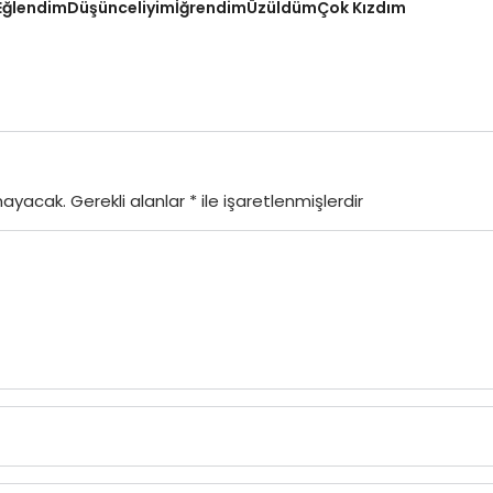
Eğlendim
Düşünceliyim
İğrendim
Üzüldüm
Çok Kızdım
mayacak.
Gerekli alanlar
*
ile işaretlenmişlerdir