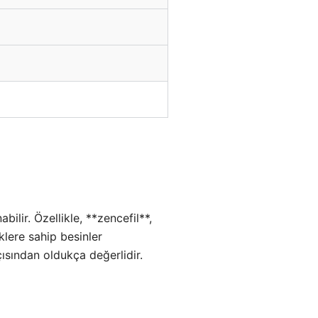
ilir. Özellikle, **zencefil**,
klere sahip besinler
ısından oldukça değerlidir.