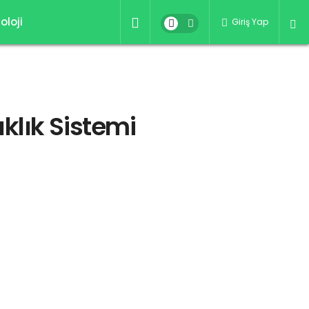
oloji
Giriş Yap
klık Sistemi