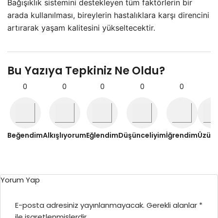
Bağışıklık sistemini destekleyen tüm faktörlerin bir
arada kullanılması, bireylerin hastalıklara karşı direncini
artırarak yaşam kalitesini yükseltecektir.
Bu Yazıya Tepkiniz Ne Oldu?
0
0
0
0
0
0
Beğendim
Alkışlıyorum
Eğlendim
Düşünceliyim
İğrendim
Üzül
Yorum Yap
E-posta adresiniz yayınlanmayacak.
Gerekli alanlar
*
ile işaretlenmişlerdir