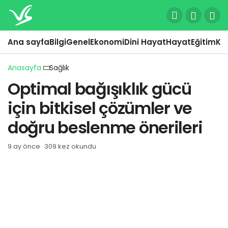
Ana sayfa
Bilgi
Genel
Ekonomi
Dini Hayat
Hayat
Eğitim
Kül
Anasayfa
Sağlık
Optimal bağışıklık gücü
için bitkisel çözümler ve
doğru beslenme önerileri
9 ay önce
309 kez okundu