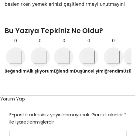
beslenirken yemeklerinizi çeşitlendirmeyi unutmayın!
Bu Yazıya Tepkiniz Ne Oldu?
0
0
0
0
0
0
Beğendim
Alkışlıyorum
Eğlendim
Düşünceliyim
İğrendim
Üzül
Yorum Yap
E-posta adresiniz yayınlanmayacak.
Gerekli alanlar
*
ile işaretlenmişlerdir