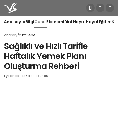
Ana sayfa
Bilgi
Genel
Ekonomi
Dini Hayat
Hayat
Eğitim
Kül
Anasayfa
Genel
Sağlıklı ve Hızlı Tarifle
Haftalık Yemek Planı
Oluşturma Rehberi
1 yıl önce
435 kez okundu