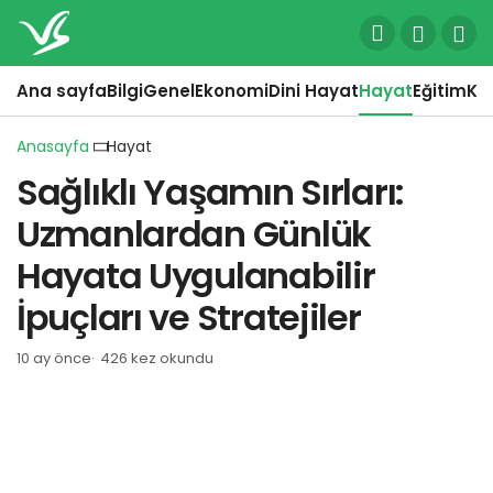
Ana sayfa
Bilgi
Genel
Ekonomi
Dini Hayat
Hayat
Eğitim
Kül
Anasayfa
Hayat
Sağlıklı Yaşamın Sırları:
Uzmanlardan Günlük
Hayata Uygulanabilir
İpuçları ve Stratejiler
10 ay önce
426 kez okundu