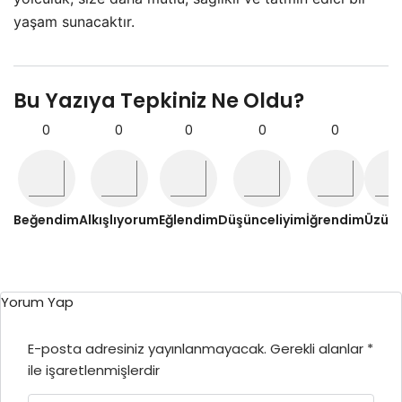
yaşam sunacaktır.
Bu Yazıya Tepkiniz Ne Oldu?
0
0
0
0
0
0
Beğendim
Alkışlıyorum
Eğlendim
Düşünceliyim
İğrendim
Üzül
Yorum Yap
E-posta adresiniz yayınlanmayacak.
Gerekli alanlar
*
ile işaretlenmişlerdir