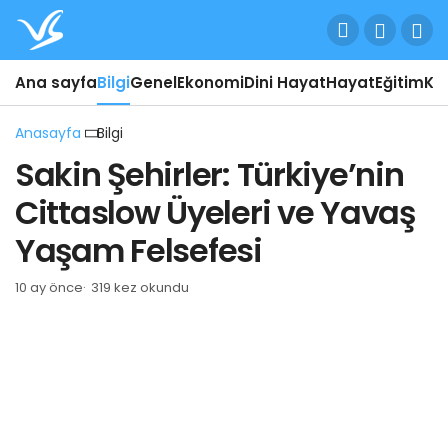
Ana sayfa
Bilgi
Genel
Ekonomi
Dini Hayat
Hayat
Eğitim
Kül
Anasayfa
Bilgi
Sakin Şehirler: Türkiye’nin
Cittaslow Üyeleri ve Yavaş
Yaşam Felsefesi
10 ay önce
319 kez okundu