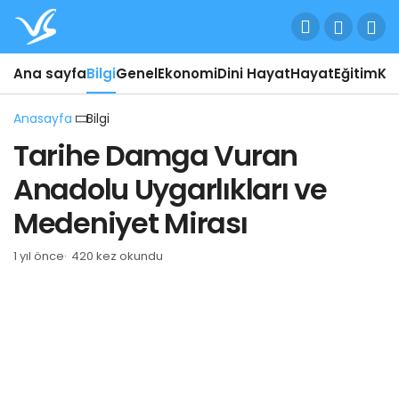
Ana sayfa
Bilgi
Genel
Ekonomi
Dini Hayat
Hayat
Eğitim
Kül
Anasayfa
Bilgi
Tarihe Damga Vuran
Anadolu Uygarlıkları ve
Medeniyet Mirası
1 yıl önce
420 kez okundu