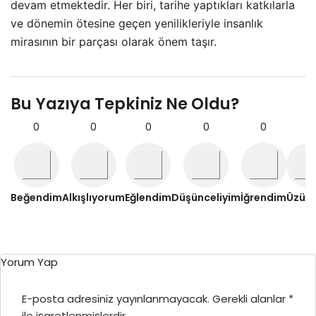
devam etmektedir. Her biri, tarihe yaptıkları katkılarla
ve dönemin ötesine geçen yenilikleriyle insanlık
mirasının bir parçası olarak önem taşır.
Bu Yazıya Tepkiniz Ne Oldu?
0
0
0
0
0
0
Beğendim
Alkışlıyorum
Eğlendim
Düşünceliyim
İğrendim
Üzül
Yorum Yap
E-posta adresiniz yayınlanmayacak.
Gerekli alanlar
*
ile işaretlenmişlerdir