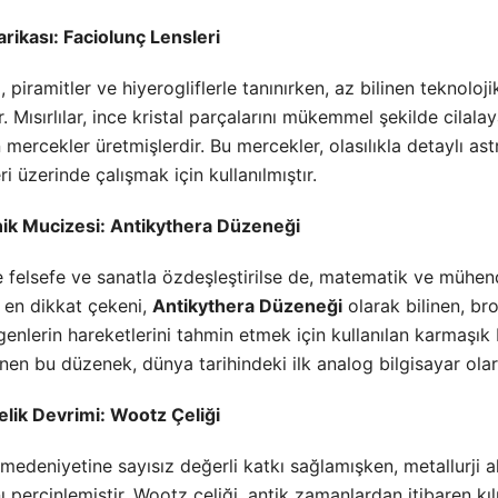
arikası: Faciolunç Lensleri
 piramitler ve hiyerogliflerle tanınırken, az bilinen teknoloj
 Mısırlılar, ince kristal parçalarını mükemmel şekilde cilala
lan mercekler üretmişlerdir. Bu mercekler, olasılıkla detaylı
i üzerinde çalışmak için kullanılmıştır.
ik Mucizesi: Antikythera Düzeneği
e felsefe ve sanatla özdeşleştirilse de, matematik ve mühen
n en dikkat çekeni,
Antikythera Düzeneği
olarak bilinen, br
enlerin hareketlerini tahmin etmek için kullanılan karmaşık 
enen bu düzenek, dünya tarihindeki ilk analog bilgisayar olara
Çelik Devrimi: Wootz Çeliği
medeniyetine sayısız değerli katkı sağlamışken, metallurji 
nı perçinlemiştir. Wootz çeliği, antik zamanlardan itibaren kı