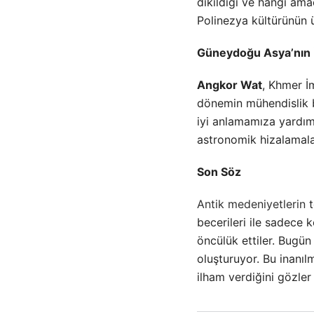
dikildiği ve hangi amaç
Polinezya kültürünün üst
Güneydoğu Asya’nın İ
Angkor Wat
, Khmer İ
dönemin mühendislik bil
iyi anlamamıza yardımc
astronomik hizalamala
Son Söz
Antik medeniyetlerin
t
becerileri ile sadece k
öncülük ettiler. Bugün
oluşturuyor. Bu inanıl
ilham verdiğini gözler