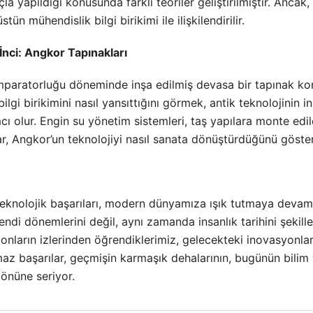
la yapıldığı konusunda farklı teoriler geliştirilmiştir. Ancak, 
ün mühendislik bilgi birikimi ile ilişkilendirilir.
nci: Angkor Tapınakları
mparatorluğu döneminde inşa edilmiş devasa bir tapınak komp
gi birikimini nasıl yansıttığını görmek, antik teknolojinin i
ı olur. Engin su yönetim sistemleri, taş yapılara monte edil
r, Angkor’un teknolojiyi nasıl sanata dönüştürdüğünü göster
eknolojik başarıları, modern dünyamıza ışık tutmaya devam e
endi dönemlerini değil, aynı zamanda insanlık tarihini şekill
 onların izlerinden öğrendiklerimiz, gelecekteki inovasyonla
maz başarılar, geçmişin karmaşık dehalarının, bugünün bilim
 önüne seriyor.