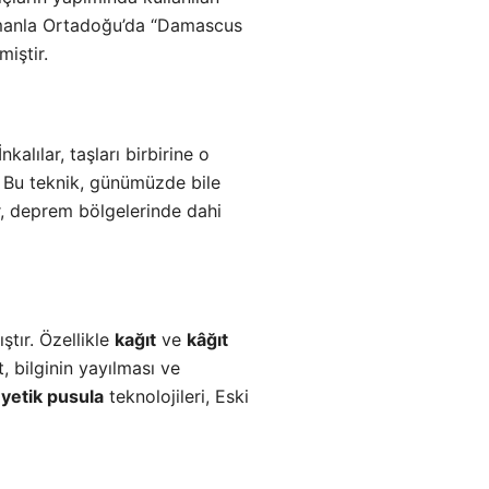
 zamanla Ortadoğu’da “Damascus
miştir.
alılar, taşları birbirine o
z. Bu teknik, günümüzde bile
ar, deprem bölgelerinde dahi
ştır. Özellikle
kağıt
ve
kâğıt
, bilginin yayılması ve
yetik pusula
teknolojileri, Eski