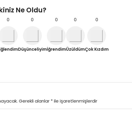
kiniz Ne Oldu?
0
0
0
0
0
Eğlendim
Düşünceliyim
İğrendim
Üzüldüm
Çok Kızdım
mayacak.
Gerekli alanlar
*
ile işaretlenmişlerdir