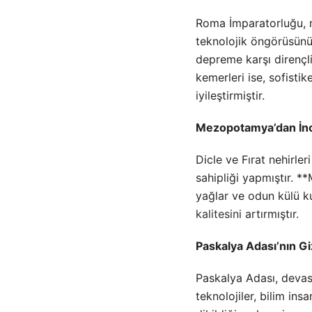
Roma İmparatorluğu, mü
teknolojik öngörüsünü
depreme karşı dirençli
kemerleri ise, sofistik
iyileştirmiştir.
Mezopotamya’dan İno
Dicle ve Fırat nehirler
sahipliği yapmıştır. 
yağlar ve odun külü ku
kalitesini
artırmıştır.
Paskalya Adası’nın Gi
Paskalya Adası, deva
teknolojiler, bilim ins