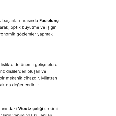
ik başarıları arasında
Faciolunç
yarak, optik büyütme ve ışığın
 astronomik gözlemler yapmak
dislikte de önemli gelişmelere
onz dişlilerden oluşan ve
bir mekanik cihazdır. Milattan
k da değerlendirilir.
alanındaki
Wootz çeliği
üretimi
lıçların yapımında kullanılan