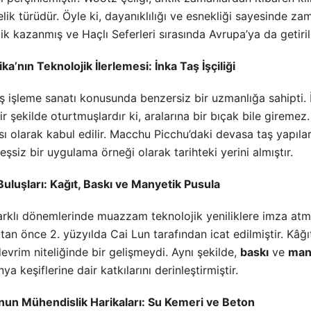
elik türüdür. Öyle ki, dayanıklılığı ve esnekliği sayesinde
ik kazanmış ve Haçlı Seferleri sırasında Avrupa’ya da getiril
’nın Teknolojik İlerlemesi: İnka Taş İşçiliği
 işleme sanatı konusunda benzersiz bir uzmanlığa sahipti. İnk
ir şekilde oturtmuşlardır ki, aralarına bir bıçak bile gireme
sı olarak kabul edilir. Macchu Picchu’daki devasa taş yapıl
şsiz bir uygulama örneği olarak tarihteki yerini almıştır.
Buluşları: Kağıt, Baskı ve Manyetik Pusula
 farklı dönemlerinde muazzam teknolojik yeniliklere imza atmı
ttan önce 2. yüzyılda Cai Lun tarafından icat edilmiştir. Kâğıt
vrim niteliğinde bir gelişmeydi. Aynı şekilde,
baskı
ve
man
ya keşiflerine dair katkılarını derinleştirmiştir.
un Mühendislik Harikaları: Su Kemeri ve Beton