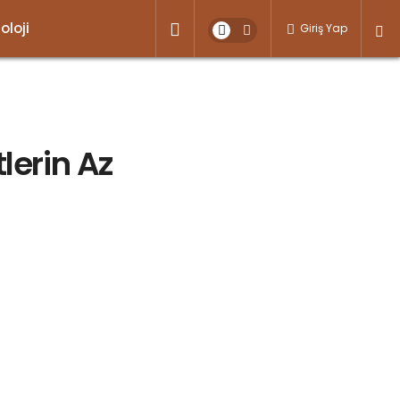
oloji
Giriş Yap
lerin Az