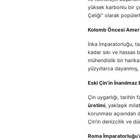
yüksek karbonlu bir ç
Çeliği” olarak popülerl
Kolomb Öncesi Amerika
İnka İmparatorluğu, taş
kadar sıkı ve hassas b
mühendislik bir harika
yüzyıllarca dayanmış, e
Eski Çin’in İnanılmaz 
Çin uygarlığı, tarihin
üretimi
, yaklaşık mila
korunması açısından de
Çin’in denizcilik ve dün
Roma İmparatorluğu’n