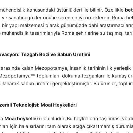
hendislik konusundaki üstünlükleri ile bilinir. Özellikle
be
 ve sanatını gözler önüne seren en iyi örneklerdir. Roma be
 bir yapı malzemesi olarak günümüzde dahi araştırmacıların
e mühendislik tasarımlarıyla Roma şehirlerine su taşımış, tarı
vasyon: Tezgah Bezi ve Sabun Üretimi
i arasında kalan Mezopotamya, insanlık tarihinin ilk yerleşik 
**Mezopotamya** toplumları, dokuma tezgahları ile kumaş ü
llanarak sabun üretimi gerçekleştirmiştir. Bu ürünler, topl
zemli Teknolojisi: Moai Heykelleri
sa
Moai heykelleri
ile ünlüdür. Bu heykellerin taşınması ve di
anları için hala sırlarını tam olarak açığa çıkartmamış durumla