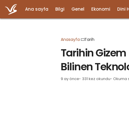
Ana sayfa
Bilgi
Genel
Ekonomi
Dini 
Anasayfa
Tarih
Tarihin Gizem 
Bilinen Teknolo
9 ay önce
331 kez okundu
Okuma s