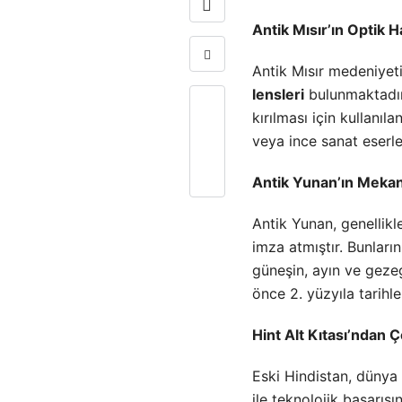
Antik Mısır’ın Optik H
-
Antik Mısır medeniyeti,
0
lensleri
bulunmaktadır.
kırılması için kullanı
veya ince sanat eserler
Antik Yunan’ın Mekan
Antik Yunan, genellikl
imza atmıştır. Bunları
güneşin, ayın ve gezeg
önce 2. yüzyıla tarihl
Hint Alt Kıtası’ndan 
Eski Hindistan, dünya 
ile teknolojik başarısı