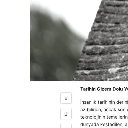
Tarihin Gizem Dolu Yü
İnsanlık tarihinin der
az bilinen, ancak son 
teknolojinin temelleri
dünyada
keşfedilen, 
+