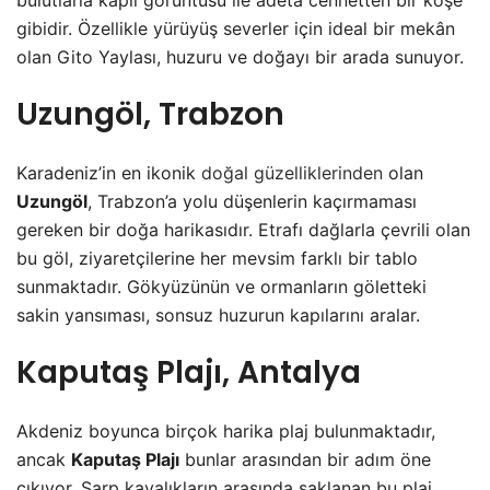
bulutlarla kaplı görüntüsü ile adeta cennetten bir köşe
gibidir. Özellikle yürüyüş severler için ideal bir mekân
olan Gito Yaylası, huzuru ve doğayı bir arada sunuyor.
Uzungöl, Trabzon
Karadeniz’in en ikonik
doğal güzelliklerinden
olan
Uzungöl
, Trabzon’a yolu düşenlerin kaçırmaması
gereken bir doğa harikasıdır. Etrafı dağlarla çevrili olan
bu göl, ziyaretçilerine her mevsim farklı bir tablo
sunmaktadır. Gökyüzünün ve ormanların göletteki
sakin yansıması, sonsuz huzurun kapılarını aralar.
Kaputaş Plajı, Antalya
Akdeniz boyunca birçok harika plaj bulunmaktadır,
ancak
Kaputaş Plajı
bunlar arasından bir adım öne
çıkıyor. Sarp kayalıkların arasında saklanan bu plaj,