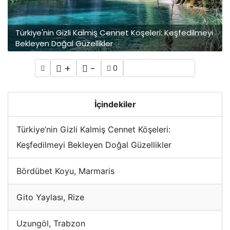
Türkiye'nin Gizli Kalmiş Cennet Köşeleri: Keşfedilmeyi
Bekleyen Doğal Güzellikler
+
-
0
İçindekiler
Türkiye’nin Gizli Kalmiş Cennet Köşeleri:
Keşfedilmeyi Bekleyen Doğal Güzellikler
Bördübet Koyu, Marmaris
Gito Yaylası, Rize
Uzungöl, Trabzon