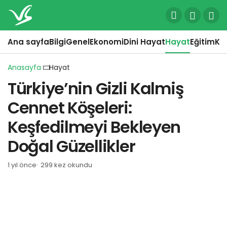
Ana sayfa
Bilgi
Genel
Ekonomi
Dini Hayat
Hayat
Eğitim
Kül
Anasayfa
Hayat
Türkiye’nin Gizli Kalmiş
Cennet Köşeleri:
Keşfedilmeyi Bekleyen
Doğal Güzellikler
1 yıl önce
299 kez okundu