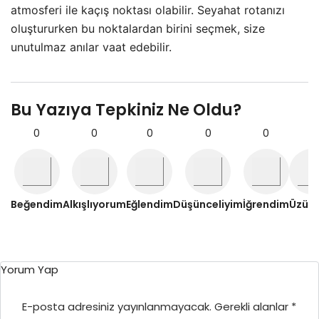
atmosferi ile kaçış noktası olabilir. Seyahat rotanızı
oluştururken bu noktalardan birini seçmek, size
unutulmaz anılar vaat edebilir.
Bu Yazıya Tepkiniz Ne Oldu?
0
0
0
0
0
0
Beğendim
Alkışlıyorum
Eğlendim
Düşünceliyim
İğrendim
Üzül
Yorum Yap
E-posta adresiniz yayınlanmayacak.
Gerekli alanlar
*